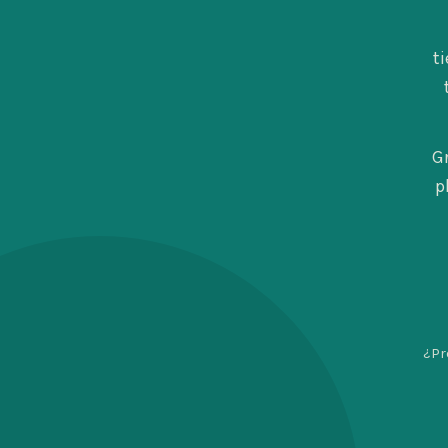
t
G
p
¿Pr