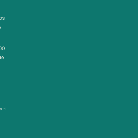
os
y
00
ue
 ti.